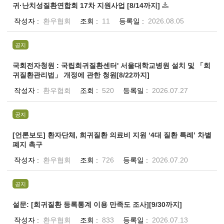
귀·난치성질환연합회 17차 지원사업 [8/14까지]
작성자
환우협회
조회
11
등록일
2026.08.05
공지
국회전자청원 : 국립희귀질환센터' 서울대학교병원 설치 및 「희
귀질환관리법」 개정에 관한 청원[8/22까지]
작성자
환우협회
조회
520
등록일
2026.07.27
공지
[언론보도] 환자단체, 희귀질환 의료비 지원 ‘4대 질환 특례’ 차별
폐지 촉구
작성자
환우협회
조회
726
등록일
2026.07.20
공지
설문: [희귀질환 등록통계 이용 만족도 조사][9/30까지]
작성자
환우협회
조회
833
등록일
2026.07.13