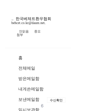
한국베체트환우협회
DaumMail
behcet.co.kr@daum.net
더보기
안읽음
중요
첨부
홈
전체메일
받은메일함
내게쓴메일함
보낸메일함
수신확인
6
임시보관함