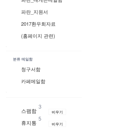
파란_지원서
2017환우회자료
(홈페이지 관련)
닫기
분류 메일함
청구서함
카페메일함
닫기
3
스팸함
비우기
5
휴지통
비우기