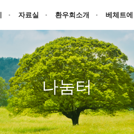
기
자료실
환우회소개
베체트에
나눔터