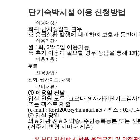
단기숙박시설 이용 신청방법
이용대상 :
희귀·난치성질환 환우
※ 응급상황 발생에 대비하여 보호자 동반이
이용기간 :
월 1회, 2박 3일 이용가능
※ 추가 이용이 필요할 경우 상담을 통해 1회(
이용비용 :
무료
신청방법 :
전화, 웹사이트, 내방
구비서류 :
① 이용일 전날
입실 인원 모두 ‘코로나19 자가진단키트검사’를
또는 팩스로 제출
(e-mail : kord2003@hanmail.net / 팩스 : 02-714
② 입실 당일
의료기관 진료예약증, 주민등록등본 또는 신
(거주지 변경 시마다 제출)
※ 보다 자세한 사항은 운영규정 및 안전관