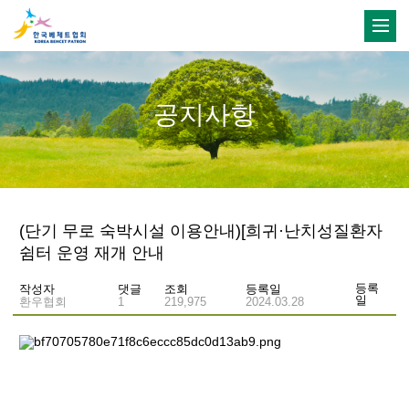
공지사항
(단기 무로 숙박시설 이용안내)[희귀·난치성질환자
쉼터 운영 재개 안내
등록
작성자
댓글
조회
등록일
일
환우협회
1
219,975
2024.03.28